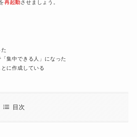
を
させましょう。
再起動
った
で「集中できる人」になった
もとに作成している
目次