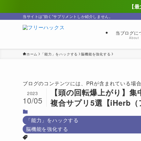
【最
当サイトは”効く”サプリメントしか紹介しません。
当ブログに
About
ホーム
「能力」をハックする
脳機能を強化する
ブログのコンテンツには、PRが含まれている場
【頭の回転爆上がり】集
2023
10/05
複合サプリ5選【iHerb
「能力」をハックする
脳機能を強化する