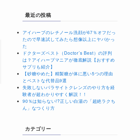
最近の投稿
アイハーブのレチノール洗顔が67％オフだっ
たので早速試してみたら想像以上にヤバかっ
た
ドクターズベスト（Doctor’s Best）の評判
は？アイハーブマニアが徹底解説【おすすめ
サプリも紹介】
【砂糖やめた】精製糖が体に悪い5つの理由
とベストな代替品9選
失敗しないパラサイトクレンズのやり方を経
験者が超わかりやすく解説！！
90％は知らない!?正しい白湯の「超絶ラクち
ん」なつくり方
カテゴリー