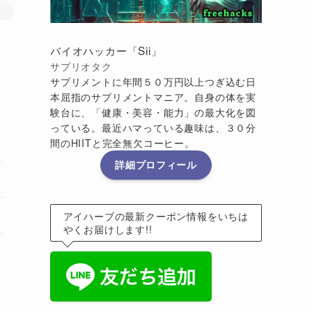
バイオハッカー「Sii」
サプリオタク
サプリメントに年間５０万円以上つぎ込む日
本屈指のサプリメントマニア。自身の体を実
験台に、「健康・美容・能力」の最大化を図
っている。最近ハマっている趣味は、３０分
間のHIITと完全無欠コーヒー。
詳細プロフィール
アイハーブの最新クーポン情報をいちは
やくお届けします!!