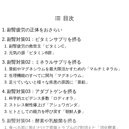
目次
副腎疲労の正体をおさらい
副腎対策01：ビタミンサプリを摂る
副腎疲労の救世主「ビタミンC」
元気の源「ビタミンB群」
副腎対策02：ミネラルサプリを摂る
亜鉛やマグネシウムを最大限活かすための「マルチミネラル」
生理機能のすべてに関与「マグネシウム」
足りていないと様々な疾患の原因に「亜鉛」
副腎対策03：アダプトゲンを摂る
科学的エビデンス多数「ロディオラ」
ストレス耐性爆上げ「アシュワガンダ」
ヒトとしての能力を呼び戻す「朝鮮人参」
副腎対策04：酵素や乳酸菌を摂る
食べる前に飲むだけで胃腸トラブルの7割消えた「消化酵素」